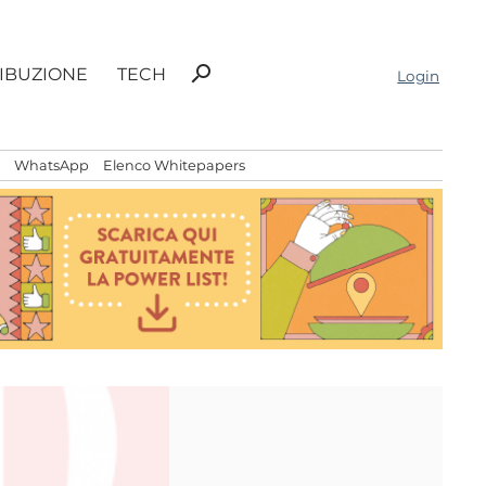
Ricerca
search
RIBUZIONE
TECH
Login
per:
WhatsApp
Elenco Whitepapers