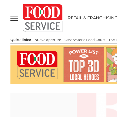
Passa
al
contenuto
RETAIL & FRANCHISIN
Quick links:
Nuove aperture
Osservatorio Food Court
The 