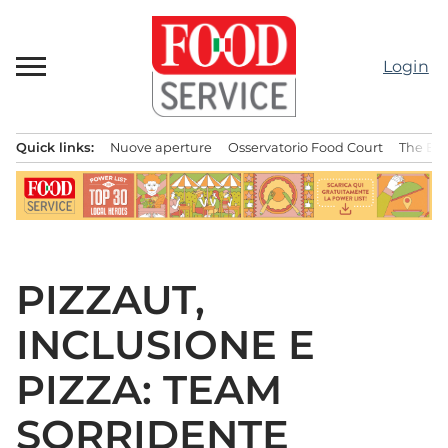
Passa
al
contenuto
Login
Quick links:
Nuove aperture
Osservatorio Food Court
The Bes
Menu principale
PIZZAUT,
INCLUSIONE E
PIZZA: TEAM
SORRIDENTE