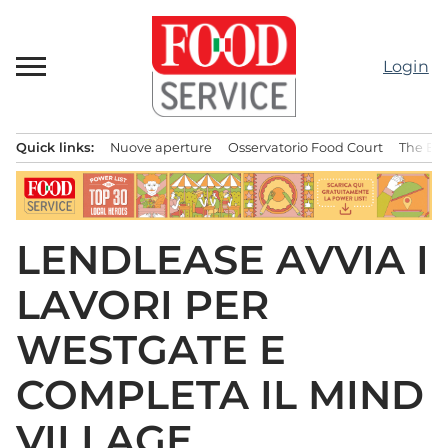
Passa
al
contenuto
Login
Quick links:
Nuove aperture
Osservatorio Food Court
The Bes
Menu principale
LENDLEASE AVVIA I
LAVORI PER
WESTGATE E
COMPLETA IL MIND
VILLAGE