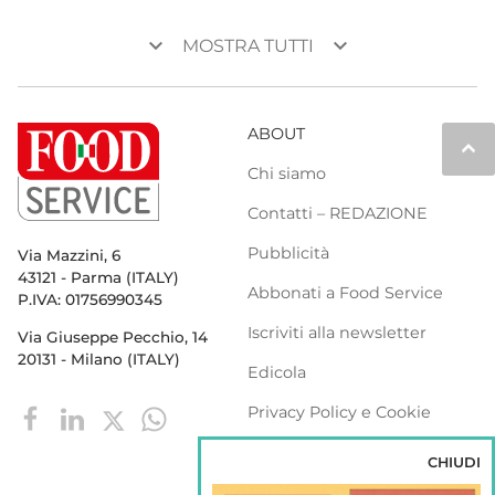
keyboard_arrow_down
keyboard_arrow_down
MOSTRA TUTTI
ABOUT
keyboard_arrow_up
Chi siamo
Contatti – REDAZIONE
Pubblicità
Via Mazzini, 6
43121 - Parma (ITALY)
Abbonati a Food Service
P.IVA: 01756990345
Iscriviti alla newsletter
Via Giuseppe Pecchio, 14
20131 - Milano (ITALY)
Edicola
Privacy Policy e Cookie
Policy
CHIUDI