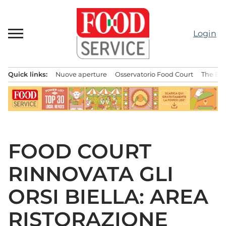
Passa
al
contenuto
Login
Quick links:
Nuove aperture
Osservatorio Food Court
The Bes
Menu principale
FOOD COURT
RINNOVATA GLI
ORSI BIELLA: AREA
RISTORAZIONE