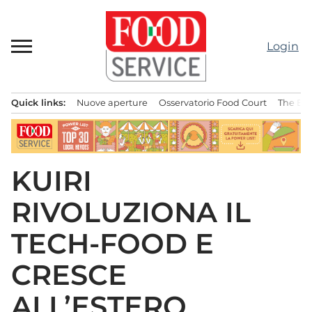
Passa
al
contenuto
Login
Quick links:
Nuove aperture
Osservatorio Food Court
The Bes
Menu principale
KUIRI
RIVOLUZIONA IL
TECH-FOOD E
CRESCE
ALL’ESTERO