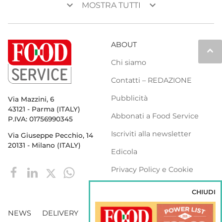
keyboard_arrow_down
keyboard_arrow_down
MOSTRA TUTTI
ABOUT
keyboard_arrow_up
Chi siamo
Contatti – REDAZIONE
Pubblicità
Via Mazzini, 6
43121 - Parma (ITALY)
Abbonati a Food Service
P.IVA: 01756990345
Iscriviti alla newsletter
Via Giuseppe Pecchio, 14
20131 - Milano (ITALY)
Edicola
Privacy Policy e Cookie
Policy
CHIUDI
NEWS
DELIVERY
DISTRIBUZIONE