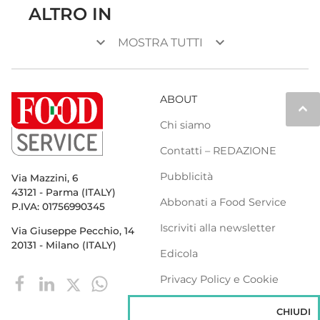
ALTRO IN
keyboard_arrow_down
keyboard_arrow_down
MOSTRA TUTTI
ABOUT
keyboard_arrow_up
Chi siamo
Contatti – REDAZIONE
Pubblicità
Via Mazzini, 6
43121 - Parma (ITALY)
Abbonati a Food Service
P.IVA: 01756990345
Iscriviti alla newsletter
Via Giuseppe Pecchio, 14
20131 - Milano (ITALY)
Edicola
Privacy Policy e Cookie
Policy
CHIUDI