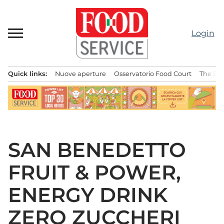
Passa
al
contenuto
Login
Quick links:
Nuove aperture
Osservatorio Food Court
The Bes
Menu principale
SAN BENEDETTO
FRUIT & POWER,
ENERGY DRINK
ZERO ZUCCHERI