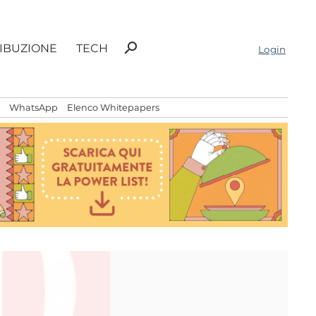
Ricerca
search
RIBUZIONE
TECH
Login
per:
WhatsApp
Elenco Whitepapers