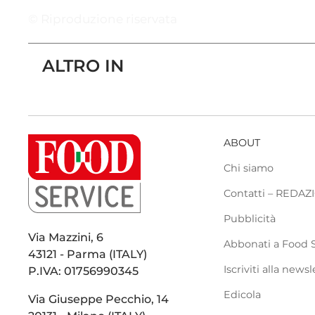
© Riproduzione riservata
ALTRO IN
ABOUT
Chi siamo
Contatti – REDA
Pubblicità
Via Mazzini, 6
Abbonati a Food 
43121 - Parma (ITALY)
Iscriviti alla newsl
P.IVA: 01756990345
Edicola
Via Giuseppe Pecchio, 14