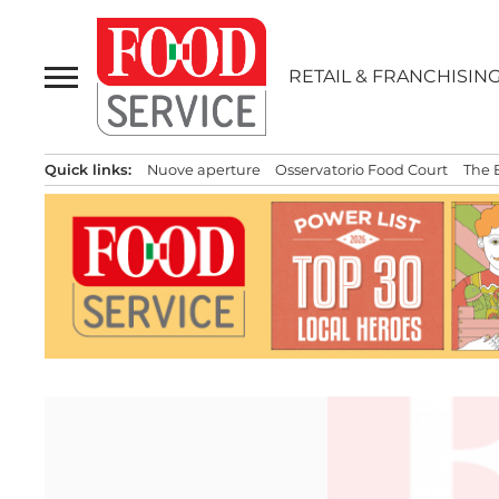
Passa
al
contenuto
RETAIL & FRANCHISIN
Quick links:
Nuove aperture
Osservatorio Food Court
The 