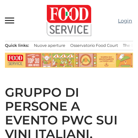
Passa
al
contenuto
Login
Quick links:
Nuove aperture
Osservatorio Food Court
The Bes
Menu principale
GRUPPO DI
PERSONE A
EVENTO PWC SUI
VINI ITALIANI.