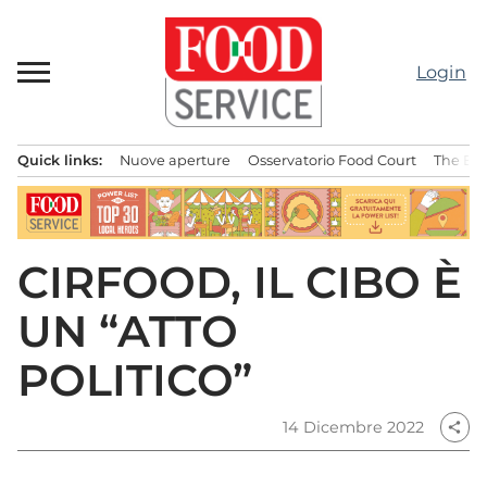
Passa
al
contenuto
Login
Quick links:
Nuove aperture
Osservatorio Food Court
The Bes
Menu principale
CIRFOOD, IL CIBO È
UN “ATTO
POLITICO”
14 Dicembre 2022
share