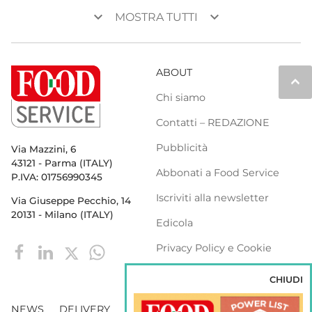
keyboard_arrow_down
keyboard_arrow_down
MOSTRA TUTTI
ABOUT
keyboard_arrow_up
Chi siamo
Contatti – REDAZIONE
Pubblicità
Via Mazzini, 6
43121 - Parma (ITALY)
Abbonati a Food Service
P.IVA: 01756990345
Iscriviti alla newsletter
Via Giuseppe Pecchio, 14
20131 - Milano (ITALY)
Edicola
Privacy Policy e Cookie
Policy
CHIUDI
NEWS
DELIVERY
DISTRIBUZIONE