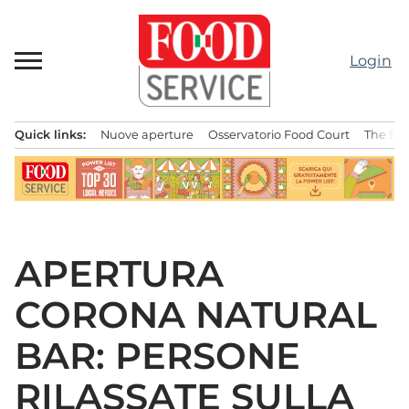
Passa
al
contenuto
Login
Quick links:
Nuove aperture
Osservatorio Food Court
The Bes
Menu principale
APERTURA
CORONA NATURAL
BAR: PERSONE
RILASSATE SULLA