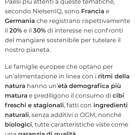
Paesi più attenti a queste tematiche,
secondo NielsenIQ, sono
Francia
e
Germania
che registrano rispettivamente
il
20%
e il
30%
di interesse nei confronti
del mangiare sostenibile per tutelare il
nostro pianeta.
Le famiglie europee che optano per
un’alimentazione in linea con i
ritmi della
natura
hanno un’
età
demografica più
matura
e prediligono il consumo di
cibi
freschi e stagionali
, fatti con
ingredienti
naturali
, senza additivi o OGM, nonché
biologici
, tutte caratteristiche viste come
una
garanzia
di qualità
.