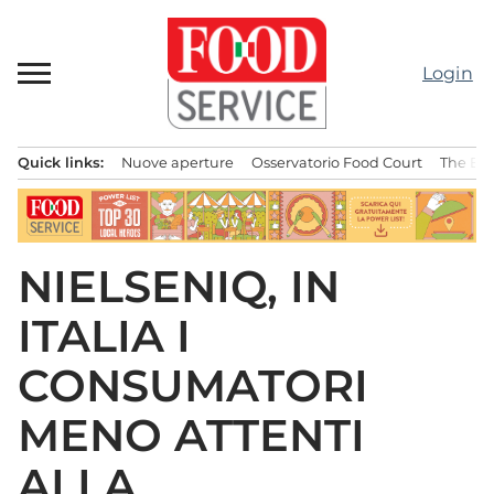
Passa
al
contenuto
Login
Quick links:
Nuove aperture
Osservatorio Food Court
The Bes
Menu principale
NIELSENIQ, IN
ITALIA I
CONSUMATORI
MENO ATTENTI
ALLA