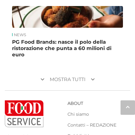
NEWS
PG Food Brands: nasce il polo della
ristorazione che punta a 60 milioni di
euro
keyboard_arrow_down
keyboard_arrow_down
MOSTRA TUTTI
ABOUT
keyboard_arrow_up
Chi siamo
Contatti – REDAZIONE