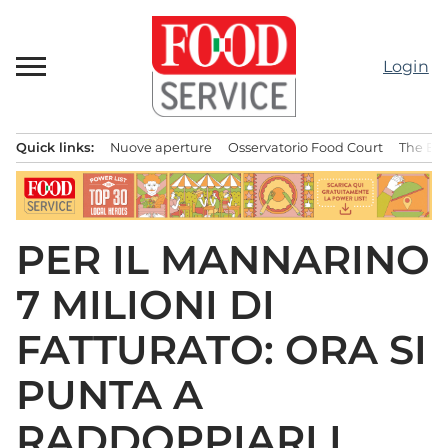
Passa
al
contenuto
Login
Quick links:
Nuove aperture
Osservatorio Food Court
The Bes
Menu principale
PER IL MANNARINO
7 MILIONI DI
FATTURATO: ORA SI
PUNTA A
RADDOPPIARLI