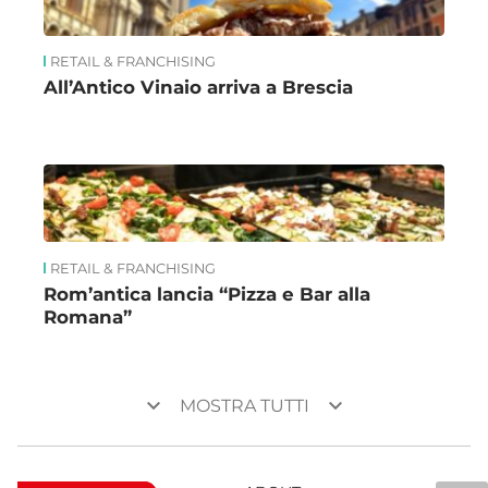
RETAIL & FRANCHISING
All’Antico Vinaio arriva a Brescia
RETAIL & FRANCHISING
Rom’antica lancia “Pizza e Bar alla
Romana”
keyboard_arrow_down
keyboard_arrow_down
MOSTRA TUTTI