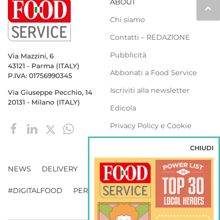
ABOUT
keyboard_arrow_up
Chi siamo
Contatti – REDAZIONE
Pubblicità
Via Mazzini, 6
43121 - Parma (ITALY)
Abbonati a Food Service
P.IVA: 01756990345
Iscriviti alla newsletter
Via Giuseppe Pecchio, 14
20131 - Milano (ITALY)
Edicola
Privacy Policy e Cookie
Policy
CHIUDI
NEWS
DELIVERY
DISTRIBUZIONE
#DIGITALFOOD
PERSONE
WEBINAR
VENDING