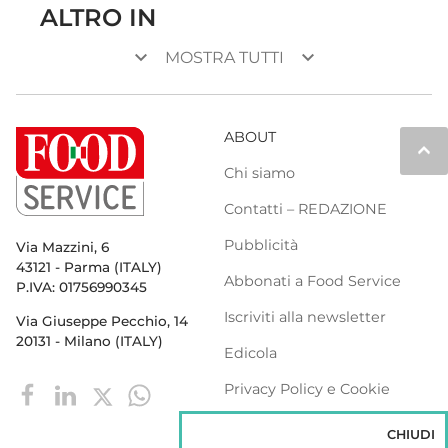
ALTRO IN
keyboard_arrow_down
keyboard_arrow_down
MOSTRA TUTTI
ABOUT
keyboard_arrow_up
Chi siamo
Contatti – REDAZIONE
Pubblicità
Via Mazzini, 6
43121 - Parma (ITALY)
Abbonati a Food Service
P.IVA: 01756990345
Iscriviti alla newsletter
Via Giuseppe Pecchio, 14
20131 - Milano (ITALY)
Edicola
Privacy Policy e Cookie
Policy
CHIUDI