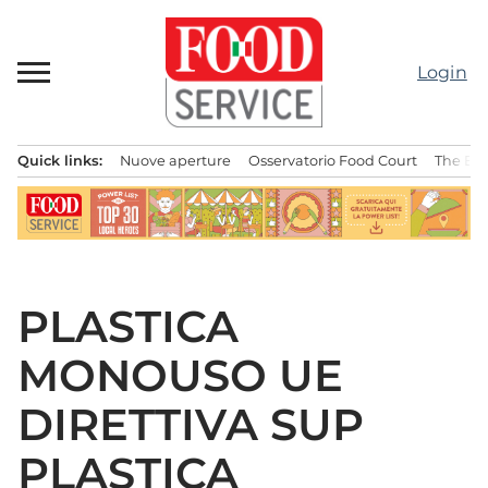
Passa
al
contenuto
Login
Quick links:
Nuove aperture
Osservatorio Food Court
The Bes
Menu principale
PLASTICA
MONOUSO UE
DIRETTIVA SUP
PLASTICA