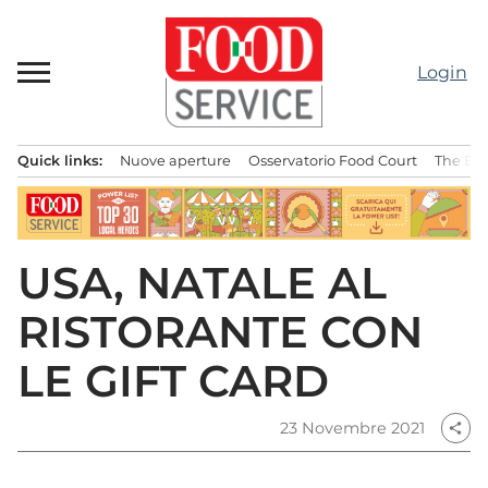
Passa
al
contenuto
Login
Quick links:
Nuove aperture
Osservatorio Food Court
The Bes
Menu principale
USA, NATALE AL
RISTORANTE CON
LE GIFT CARD
23 Novembre 2021
share