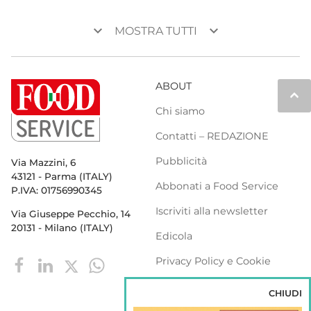
keyboard_arrow_down
keyboard_arrow_down
MOSTRA TUTTI
ABOUT
keyboard_arrow_up
Chi siamo
Contatti – REDAZIONE
Pubblicità
Via Mazzini, 6
43121 - Parma (ITALY)
Abbonati a Food Service
P.IVA: 01756990345
Iscriviti alla newsletter
Via Giuseppe Pecchio, 14
20131 - Milano (ITALY)
Edicola
Privacy Policy e Cookie
Policy
CHIUDI