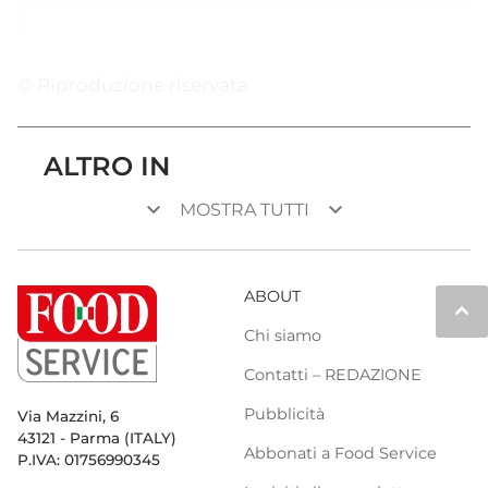
© Riproduzione riservata
ALTRO IN
keyboard_arrow_down
keyboard_arrow_down
MOSTRA TUTTI
ABOUT
keyboard_arrow_up
Chi siamo
Contatti – REDAZIONE
Pubblicità
Via Mazzini, 6
43121 - Parma (ITALY)
Abbonati a Food Service
P.IVA: 01756990345