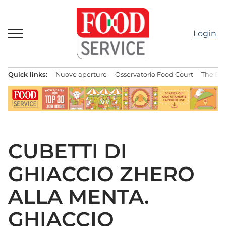
Passa
al
contenuto
Login
Quick links:
Nuove aperture
Osservatorio Food Court
The Bes
Menu principale
CUBETTI DI
GHIACCIO ZHERO
ALLA MENTA.
GHIACCIO