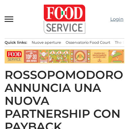
Passa
al
contenuto
Login
Quick links:
Nuove aperture
Osservatorio Food Court
The Bes
Menu principale
ROSSOPOMODORO
ANNUNCIA UNA
NUOVA
PARTNERSHIP CON
PAYBACK