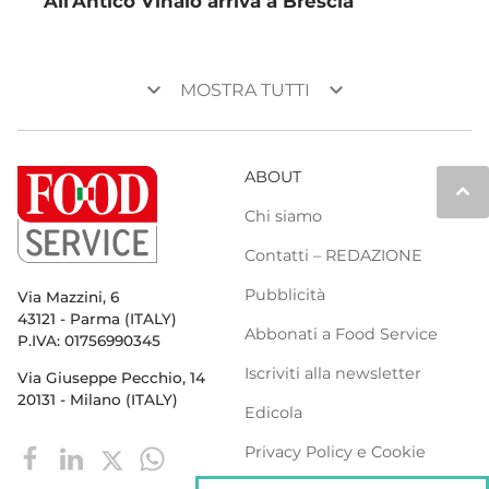
All’Antico Vinaio arriva a Brescia
keyboard_arrow_down
keyboard_arrow_down
MOSTRA TUTTI
ABOUT
keyboard_arrow_up
Chi siamo
Contatti – REDAZIONE
Pubblicità
Via Mazzini, 6
43121 - Parma (ITALY)
Abbonati a Food Service
P.IVA: 01756990345
Iscriviti alla newsletter
Via Giuseppe Pecchio, 14
20131 - Milano (ITALY)
Edicola
Privacy Policy e Cookie