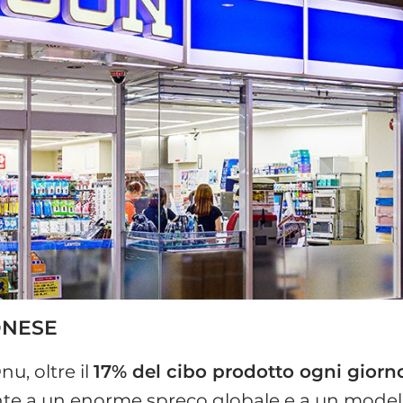
ONESE
nu, oltre il
17% del cibo prodotto ogni giorn
ronte a un enorme spreco globale e a un model