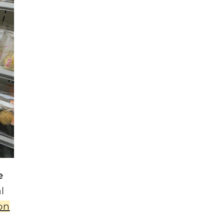
e
l
con