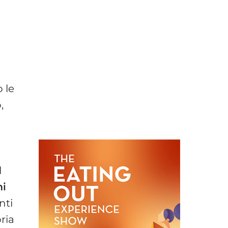
 le
,
l
mi
nti
pria