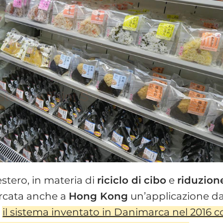
’estero, in materia di
riciclo di
cibo
e
riduzion
arcata anche a
Hong Kong
un’applicazione da
,
il sistema inventato in Danimarca nel 2016 