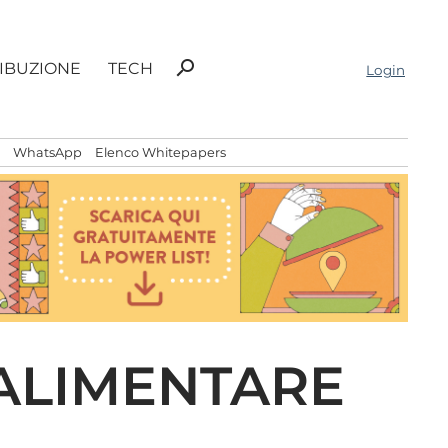
Ricerca
search
RIBUZIONE
TECH
Login
per:
WhatsApp
Elenco Whitepapers
 ALIMENTARE