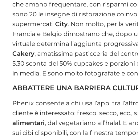
che amano frequentare, con risparmi cons
sono 20 le insegne di ristorazione coinvol
supermercati
City
. Non molto, per la veri
Francia e Belgio dimostrano che, dopo un
virtuale determina l’aggiunta progressiva
Cakery
, amatissima pasticceria del cen
5.30 sconta del 50% cupcakes e porzioni d
in media. E sono molto fotografate e cond
ABBATTERE UNA BARRIERA CULTU
Phenix consente a chi usa l’app, tra l’altr
cliente è interessato: fresco, secco, ecc
alimentari
, dal vegetariano all’halal. E a
sui cibi disponibili, con la finestra tempora