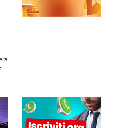
era
e