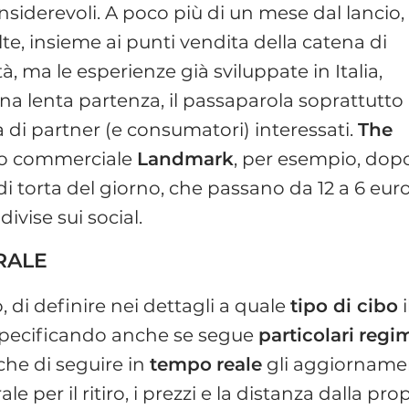
iderevoli. A poco più di un mese dal lancio,
te, insieme ai punti vendita della catena di
tà, ma le esperienze già sviluppate in Italia,
a lenta partenza, il passaparola soprattutto
 di partner (e consumatori) interessati.
The
tro commerciale
Landmark
, per esempio, dopo
i torta del giorno, che passano da 12 a 6 euro
ivise sui social.
RALE
o, di definire nei dettagli a quale
tipo di cibo
i
., specificando anche se segue
particolari
regi
nche di seguire in
tempo
reale
gli aggiorname
le per il ritiro, i prezzi e la distanza dalla pro