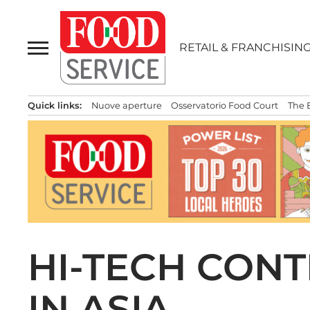
Passa
al
contenuto
RETAIL & FRANCHISIN
Quick links:
Nuove aperture
Osservatorio Food Court
The 
HI-TECH CON
IN ASIA