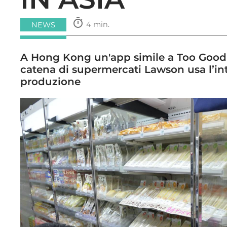
timer
4 min.
NEWS
A Hong Kong un'app simile a Too Good To
catena di supermercati Lawson usa l’inte
produzione