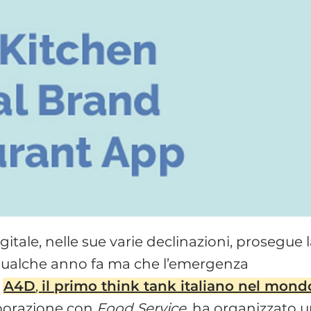
gitale, nelle sue varie declinazioni, prosegue 
 qualche anno fa ma che l’emergenza
.
A4D
,
il primo think tank italiano nel mond
laborazione con
Food Service
, ha organizzato 