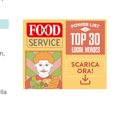
n,
lla