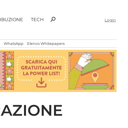
Ricerca
search
RIBUZIONE
TECH
Login
per:
WhatsApp
Elenco Whitepapers
RAZIONE