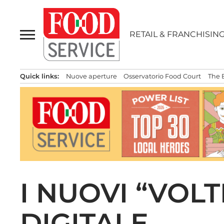
Passa
al
contenuto
RETAIL & FRANCHISIN
Quick links:
Nuove aperture
Osservatorio Food Court
The 
I NUOVI “VOL
DIGITALE