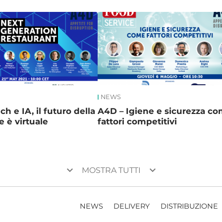
NEWS
ch e IA, il futuro della
A4D – Igiene e sicurezza c
e è virtuale
fattori competitivi
keyboard_arrow_down
keyboard_arrow_down
MOSTRA TUTTI
NEWS
DELIVERY
DISTRIBUZIONE