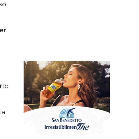
sso
er
rto
ia