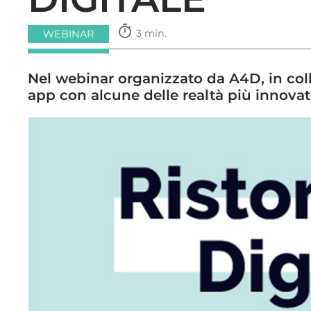
timer
3 min.
WEBINAR
Nel webinar organizzato da A4D, in coll
app con alcune delle realtà più innovat