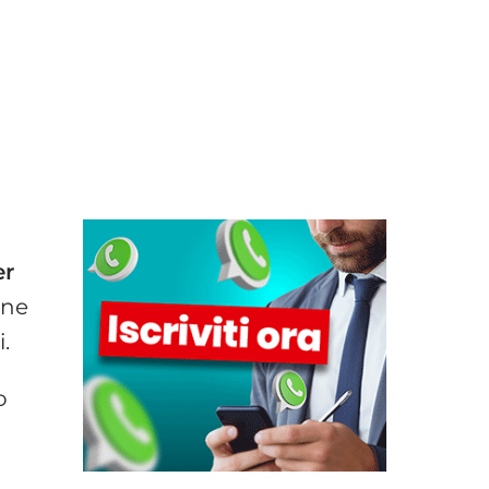
er
one
.
o