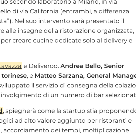
suo secondo laboratorio a Milano, in via
llo di via California (entrambi, a differenza
sta”). Nel suo intervento sarà presentato il
re alle insegne della ristorazione organizzata,
per creare cucine dedicate solo al delivery e
Lavazza
e Deliveroo.
Andrea Bello, Senior
 torinese
, e
Matteo Sarzana, General Manag
sviluppato il servizio di consegna della colazi
coinvolgimento di un numero di bar selezionati
d
, spiegherà come la startup stia proponend
ogici ad alto valore aggiunto per ristoranti e
za, accorciamento dei tempi, moltiplicazione