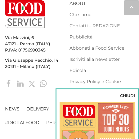
ABOUT
keyboard_arrow_up
Chi siamo
Contatti – REDAZIONE
Pubblicità
Via Mazzini, 6
43121 - Parma (ITALY)
Abbonati a Food Service
P.IVA: 01756990345
Iscriviti alla newsletter
Via Giuseppe Pecchio, 14
20131 - Milano (ITALY)
Edicola
Privacy Policy e Cookie
Policy
CHIUDI
NEWS
DELIVERY
DISTRIBUZIONE
#DIGITALFOOD
PERSONE
WEBINAR
VENDING