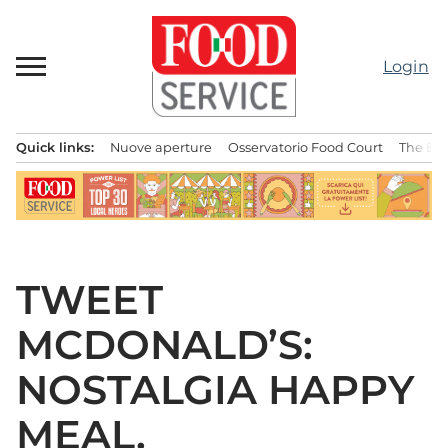
Passa
al
contenuto
Login
Quick links:
Nuove aperture
Osservatorio Food Court
The Bes
Menu principale
TWEET
MCDONALD’S:
NOSTALGIA HAPPY
MEAL.