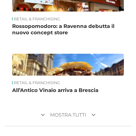
RETAIL & FRANCHISING
Rossopomodoro: a Ravenna debutta il
nuovo concept store
RETAIL & FRANCHISING
All’Antico Vinaio arriva a Brescia
keyboard_arrow_down
keyboard_arrow_down
MOSTRA TUTTI