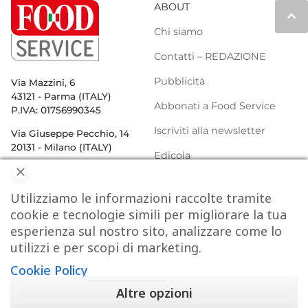
ABOUT
keyboard_arrow_up
Chi siamo
Contatti – REDAZIONE
Pubblicità
Via Mazzini, 6
43121 - Parma (ITALY)
Abbonati a Food Service
P.IVA: 01756990345
Iscriviti alla newsletter
Via Giuseppe Pecchio, 14
20131 - Milano (ITALY)
Edicola
Privacy Policy e Cookie
Utilizziamo le informazioni raccolte tramite
Policy
CHIUDI
cookie e tecnologie simili per migliorare la tua
esperienza sul nostro sito, analizzare come lo
NEWS
DELIVERY
DISTRIBUZIONE
utilizzi e per scopi di marketing.
Cookie Policy
#DIGITALFOOD
PERSONE
WEBINAR
VENDING
Altre opzioni