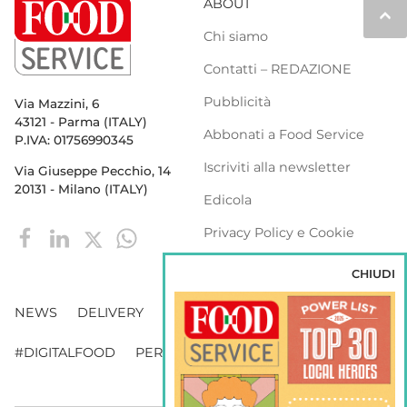
ABOUT
keyboard_arrow_up
Chi siamo
Contatti – REDAZIONE
Pubblicità
Via Mazzini, 6
43121 - Parma (ITALY)
Abbonati a Food Service
P.IVA: 01756990345
Iscriviti alla newsletter
Via Giuseppe Pecchio, 14
20131 - Milano (ITALY)
Edicola
Privacy Policy e Cookie
Policy
CHIUDI
NEWS
DELIVERY
DISTRIBUZIONE
#DIGITALFOOD
PERSONE
WEBINAR
VENDING