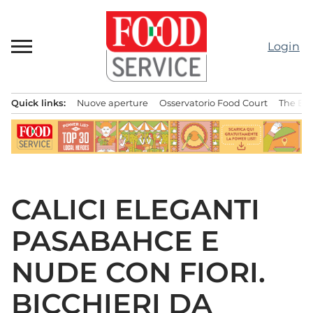
Passa
al
contenuto
Login
Quick links:
Nuove aperture
Osservatorio Food Court
The Bes
Menu principale
CALICI ELEGANTI
PASABAHCE E
NUDE CON FIORI.
BICCHIERI DA