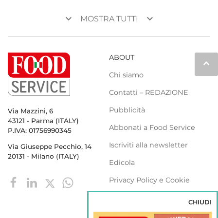
keyboard_arrow_down
keyboard_arrow_down
MOSTRA TUTTI
ABOUT
keyboard_arrow_up
Chi siamo
Contatti – REDAZIONE
Pubblicità
Via Mazzini, 6
43121 - Parma (ITALY)
Abbonati a Food Service
P.IVA: 01756990345
Iscriviti alla newsletter
Via Giuseppe Pecchio, 14
20131 - Milano (ITALY)
Edicola
Privacy Policy e Cookie
Policy
CHIUDI