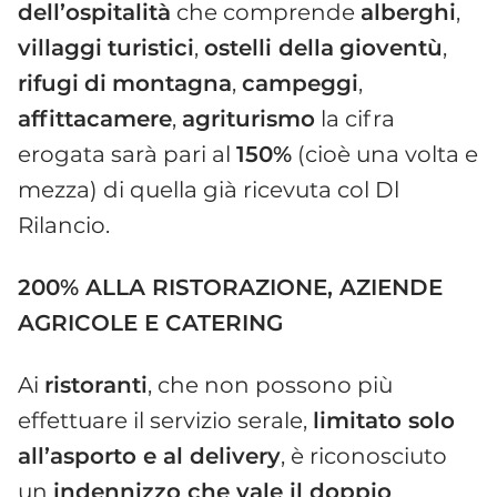
dell’ospitalità
che comprende
alberghi
,
villaggi
turistici
,
ostelli della
gioventù
,
rifugi
di
montagna
,
campeggi
,
affittacamere
,
agriturismo
la cifra
erogata sarà pari al
150%
(cioè una volta e
mezza) di quella già ricevuta col Dl
Rilancio.
200% ALLA RISTORAZIONE, AZIENDE
AGRICOLE E CATERING
Ai
ristoranti
, che non possono più
effettuare il servizio serale,
limitato solo
all’asporto e al delivery
, è riconosciuto
un
indennizzo che vale il doppio