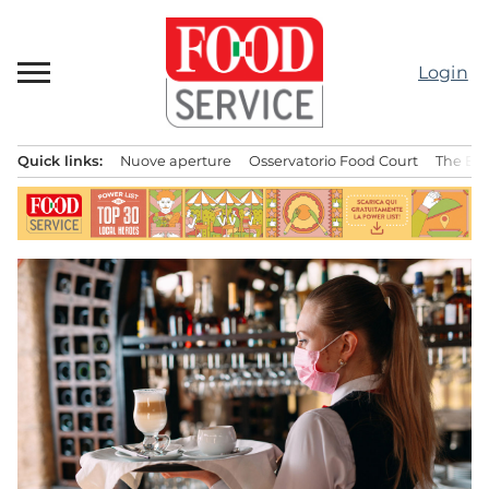
Passa
al
contenuto
Login
Quick links:
Nuove aperture
Osservatorio Food Court
The Bes
Menu principale