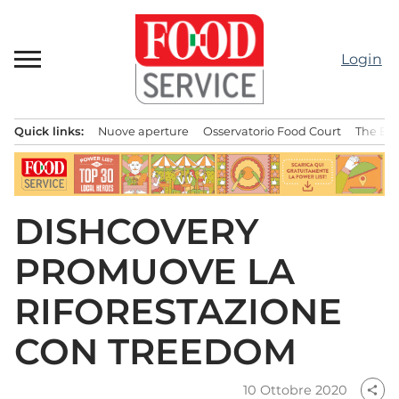
Passa
al
contenuto
Login
Quick links:
Nuove aperture
Osservatorio Food Court
The Bes
Menu principale
DISHCOVERY
PROMUOVE LA
RIFORESTAZIONE
CON TREEDOM
10 Ottobre 2020
share