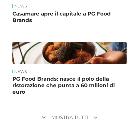
NEWS
Casamare apre il capitale a PG Food
Brands
NEWS
PG Food Brands: nasce il polo della
ristorazione che punta a 60 milioni di
euro
keyboard_arrow_down
keyboard_arrow_down
MOSTRA TUTTI