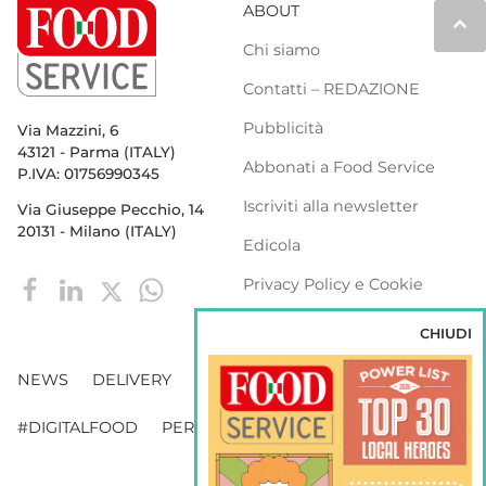
ABOUT
keyboard_arrow_up
Chi siamo
Contatti – REDAZIONE
Pubblicità
Via Mazzini, 6
43121 - Parma (ITALY)
Abbonati a Food Service
P.IVA: 01756990345
Iscriviti alla newsletter
Via Giuseppe Pecchio, 14
20131 - Milano (ITALY)
Edicola
Privacy Policy e Cookie
Policy
CHIUDI
NEWS
DELIVERY
DISTRIBUZIONE
#DIGITALFOOD
PERSONE
WEBINAR
VENDING