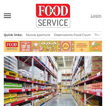
Passa
al
contenuto
Login
Quick links:
Nuove aperture
Osservatorio Food Court
The Bes
Menu principale