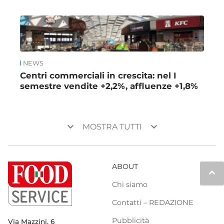
NEWS
Centri commerciali in crescita: nel I
semestre vendite +2,2%, affluenze +1,8%
keyboard_arrow_down
keyboard_arrow_down
MOSTRA TUTTI
ABOUT
keyboard_arrow_up
Chi siamo
Contatti – REDAZIONE
Pubblicità
Via Mazzini, 6