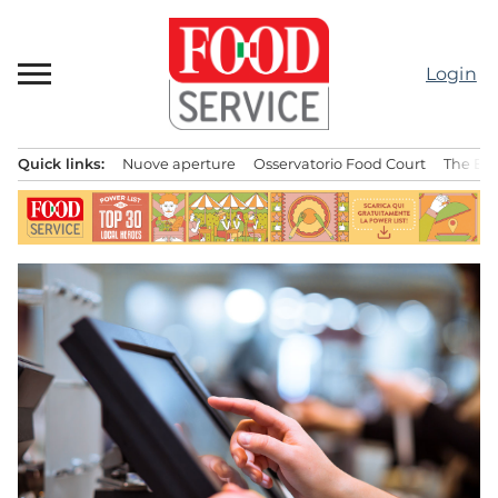
Passa
al
contenuto
Login
Quick links:
Nuove aperture
Osservatorio Food Court
The Bes
Menu principale