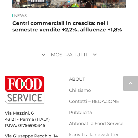
NEWS
Centri commerciali in crescita: nel I
semestre vendite +2,2%, affluenze +1,8%
keyboard_arrow_down
keyboard_arrow_down
MOSTRA TUTTI
ABOUT
keyboard_arrow_up
Chi siamo
Contatti – REDAZIONE
Pubblicità
Via Mazzini, 6
43121 - Parma (ITALY)
Abbonati a Food Service
P.IVA: 01756990345
Iscriviti alla newsletter
Via Giuseppe Pecchio, 14