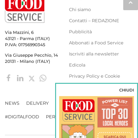
keyboard_arrow_up
Chi siamo
Contatti – REDAZIONE
Pubblicità
Via Mazzini, 6
43121 - Parma (ITALY)
Abbonati a Food Service
P.IVA: 01756990345
Iscriviti alla newsletter
Via Giuseppe Pecchio, 14
20131 - Milano (ITALY)
Edicola
Privacy Policy e Cookie
Policy
CHIUDI
NEWS
DELIVERY
DISTRIBUZIONE
#DIGITALFOOD
PERSONE
WEBINAR
VENDING