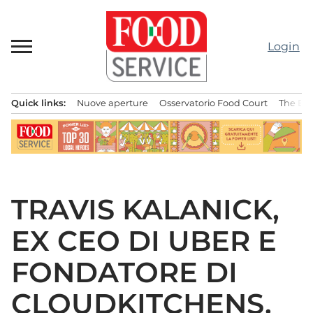
Passa
al
contenuto
Login
Quick links:
Nuove aperture
Osservatorio Food Court
The Bes
Menu principale
TRAVIS KALANICK,
EX CEO DI UBER E
FONDATORE DI
CLOUDKITCHENS.