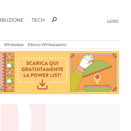
Ricerca
search
RIBUZIONE
TECH
Login
per:
WhatsApp
Elenco Whitepapers