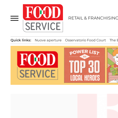
Passa
al
contenuto
RETAIL & FRANCHISIN
Quick links:
Nuove aperture
Osservatorio Food Court
The 