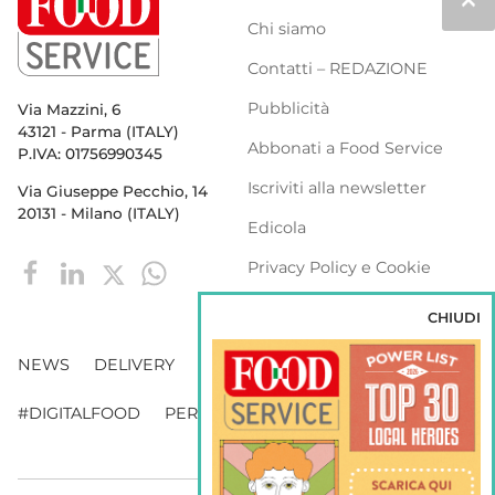
keyboard_arrow_up
Chi siamo
Contatti – REDAZIONE
Pubblicità
Via Mazzini, 6
43121 - Parma (ITALY)
Abbonati a Food Service
P.IVA: 01756990345
Iscriviti alla newsletter
Via Giuseppe Pecchio, 14
20131 - Milano (ITALY)
Edicola
Privacy Policy e Cookie
Policy
CHIUDI
NEWS
DELIVERY
DISTRIBUZIONE
#DIGITALFOOD
PERSONE
WEBINAR
VENDING