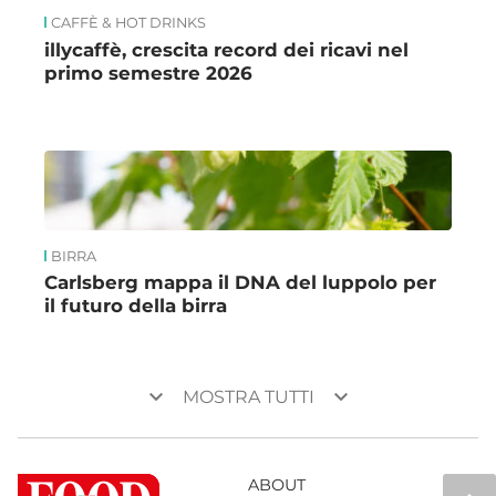
CAFFÈ & HOT DRINKS
illycaffè, crescita record dei ricavi nel
primo semestre 2026
BIRRA
Carlsberg mappa il DNA del luppolo per
il futuro della birra
keyboard_arrow_down
keyboard_arrow_down
MOSTRA TUTTI
ABOUT