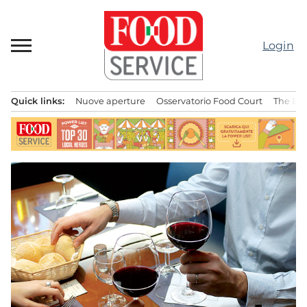
Passa
al
contenuto
Login
Quick links:
Nuove aperture
Osservatorio Food Court
The Bes
Menu principale