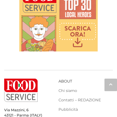
ABOUT
keyboard_arrow_up
Chi siamo
Contatti – REDAZIONE
Pubblicità
Via Mazzini, 6
43121 - Parma (ITALY)