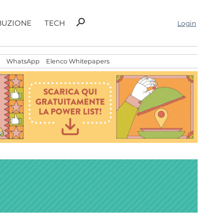
Ricerca
search
BUZIONE
TECH
Login
per:
WhatsApp
Elenco Whitepapers