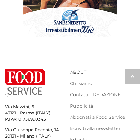
ABOUT
keyboard_arrow_up
Chi siamo
Contatti – REDAZIONE
Pubblicità
Via Mazzini, 6
43121 - Parma (ITALY)
Abbonati a Food Service
P.IVA: 01756990345
Iscriviti alla newsletter
Via Giuseppe Pecchio, 14
20131 - Milano (ITALY)
Edicola