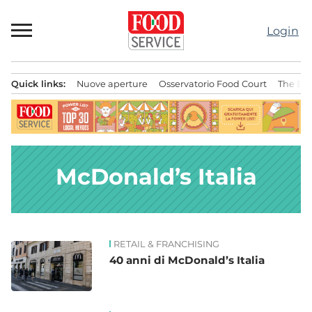
Passa
al
Login
contenuto
Quick links:
Nuove aperture
Osservatorio Food Court
The Bes
Menu principale
McDonald’s Italia
RETAIL & FRANCHISING
News
40 anni di McDonald’s Italia