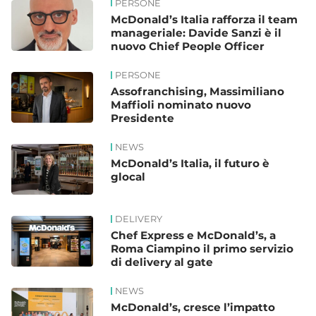
PERSONE
McDonald’s Italia rafforza il team
manageriale: Davide Sanzi è il
nuovo Chief People Officer
PERSONE
Assofranchising, Massimiliano
Maffioli nominato nuovo
Presidente
NEWS
McDonald’s Italia, il futuro è
glocal
DELIVERY
Chef Express e McDonald’s, a
Roma Ciampino il primo servizio
di delivery al gate
NEWS
McDonald’s, cresce l’impatto