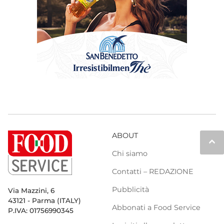
ABOUT
keyboard_arrow_up
Chi siamo
Contatti – REDAZIONE
Pubblicità
Via Mazzini, 6
43121 - Parma (ITALY)
Abbonati a Food Service
P.IVA: 01756990345