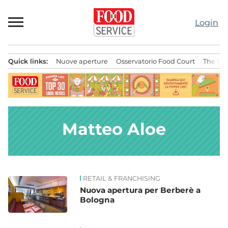
Passa
al
Login
contenuto
Quick links:
Nuove aperture
Osservatorio Food Court
The Bes
Menu principale
Matteo Aloe
RETAIL & FRANCHISING
News
Nuova apertura per Berberè a
Bologna