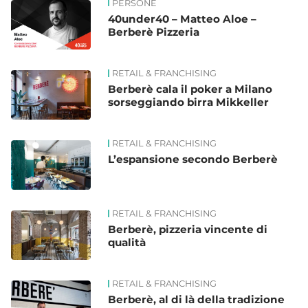
PERSONE
40under40 – Matteo Aloe –
Berberè Pizzeria
RETAIL & FRANCHISING
Berberè cala il poker a Milano
sorseggiando birra Mikkeller
RETAIL & FRANCHISING
L’espansione secondo Berberè
RETAIL & FRANCHISING
Berberè, pizzeria vincente di
qualità
RETAIL & FRANCHISING
Berberè, al di là della tradizione