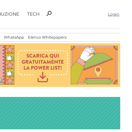
Ricerca
search
BUZIONE
TECH
Login
per:
WhatsApp
Elenco Whitepapers