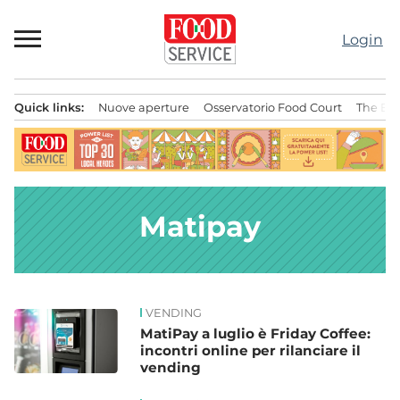
Passa
al
Login
contenuto
Quick links:
Nuove aperture
Osservatorio Food Court
The Bes
Menu principale
Matipay
VENDING
News
MatiPay a luglio è Friday Coffee:
incontri online per rilanciare il
vending