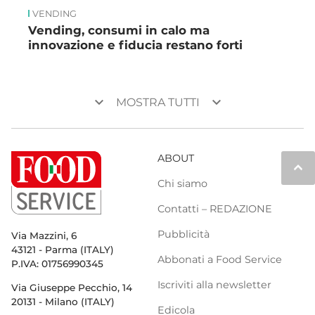
VENDING
Vending, consumi in calo ma
innovazione e fiducia restano forti
keyboard_arrow_down
keyboard_arrow_down
MOSTRA TUTTI
ABOUT
keyboard_arrow_up
Chi siamo
Contatti – REDAZIONE
Pubblicità
Via Mazzini, 6
43121 - Parma (ITALY)
Abbonati a Food Service
P.IVA: 01756990345
Iscriviti alla newsletter
Via Giuseppe Pecchio, 14
20131 - Milano (ITALY)
Edicola