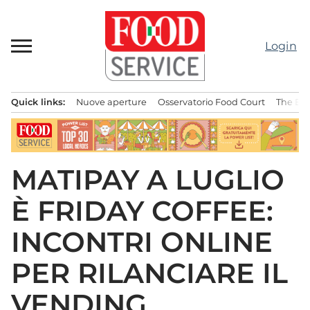
Passa
al
contenuto
Login
Quick links:
Nuove aperture
Osservatorio Food Court
The Bes
Menu principale
MATIPAY A LUGLIO
È FRIDAY COFFEE:
INCONTRI ONLINE
PER RILANCIARE IL
VENDING