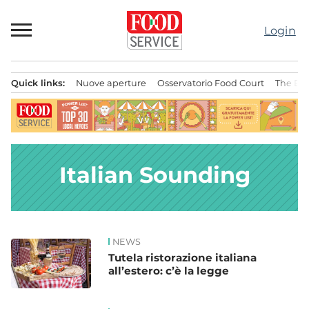
Passa
al
Login
contenuto
Quick links:
Nuove aperture
Osservatorio Food Court
The Bes
Menu principale
Italian Sounding
NEWS
News
Tutela ristorazione italiana
all’estero: c’è la legge