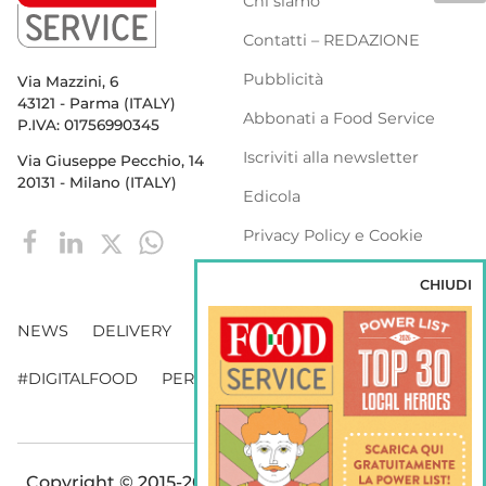
Chi siamo
Contatti – REDAZIONE
Pubblicità
Via Mazzini, 6
43121 - Parma (ITALY)
Abbonati a Food Service
P.IVA: 01756990345
Iscriviti alla newsletter
Via Giuseppe Pecchio, 14
20131 - Milano (ITALY)
Edicola
Privacy Policy e Cookie
Policy
CHIUDI
NEWS
DELIVERY
DISTRIBUZIONE
#DIGITALFOOD
PERSONE
WEBINAR
VENDING
Copyright © 2015-2026 FOOD S.r.l. - Tutti i diritti di