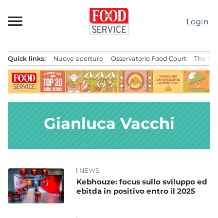
Passa
al
Login
contenuto
Quick links:
Nuove aperture
Osservatorio Food Court
The Bes
Menu principale
Gianluca Vacchi
NEWS
News
Kebhouze: focus sullo sviluppo ed
ebitda in positivo entro il 2025