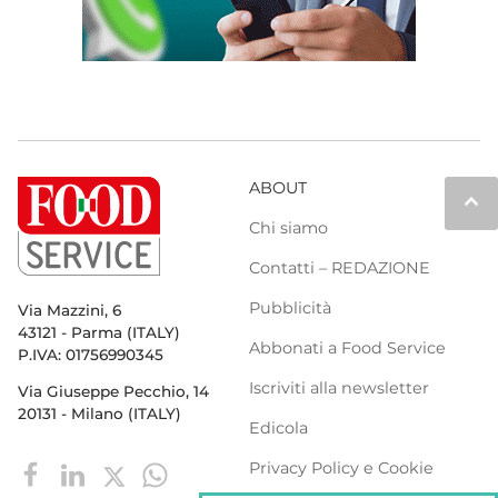
ABOUT
keyboard_arrow_up
Chi siamo
Contatti – REDAZIONE
Pubblicità
Via Mazzini, 6
43121 - Parma (ITALY)
Abbonati a Food Service
P.IVA: 01756990345
Iscriviti alla newsletter
Via Giuseppe Pecchio, 14
20131 - Milano (ITALY)
Edicola
Privacy Policy e Cookie