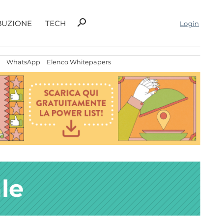
Ricerca
search
BUZIONE
TECH
Login
per:
WhatsApp
Elenco Whitepapers
le