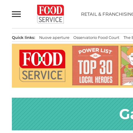
Passa
al
RETAIL & FRANCHISIN
contenuto
Quick links:
Nuove aperture
Osservatorio Food Court
The 
G