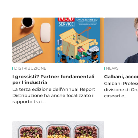
News
DISTRIBUZIONE
NEWS
I grossisti? Partner fondamentali
Galbani, acc
per l’industria
Galbani Profess
La terza edizione dell’Annual Report
divisione di Gr
Distribuzione ha anche focalizzato il
caseari e…
rapporto tra i…