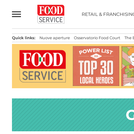
Passa
al
RETAIL & FRANCHISIN
contenuto
Quick links:
Nuove aperture
Osservatorio Food Court
The 
G