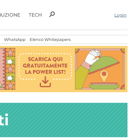
Ricerca
search
BUZIONE
TECH
Login
per:
WhatsApp
Elenco Whitepapers
ti