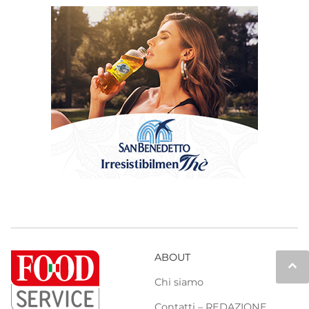
ABOUT
keyboard_arrow_up
Chi siamo
Contatti – REDAZIONE