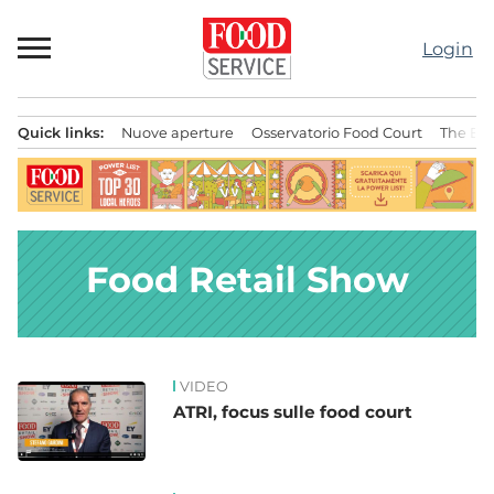
Passa
al
Login
contenuto
Quick links:
Nuove aperture
Osservatorio Food Court
The Bes
Menu principale
Food Retail Show
VIDEO
News
ATRI, focus sulle food court