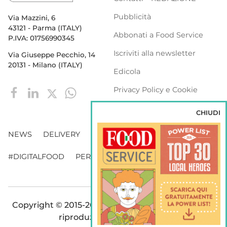
Pubblicità
Via Mazzini, 6
43121 - Parma (ITALY)
Abbonati a Food Service
P.IVA: 01756990345
Iscriviti alla newsletter
Via Giuseppe Pecchio, 14
20131 - Milano (ITALY)
Edicola
Privacy Policy e Cookie
Policy
CHIUDI
NEWS
DELIVERY
DISTRIBUZIONE
#DIGITALFOOD
PERSONE
WEBINAR
VENDING
Copyright © 2015-2026 FOOD S.r.l. - Tutti i diritti di
riproduzione sono riservati