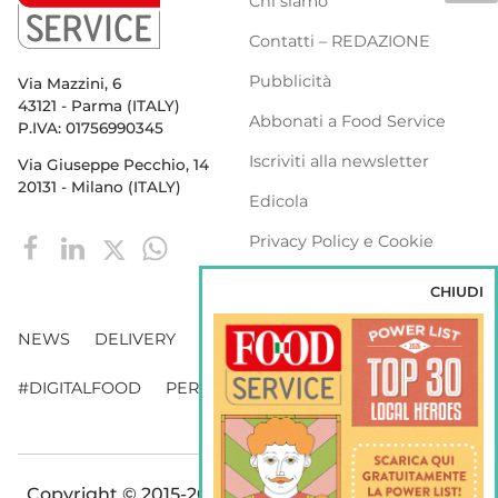
Chi siamo
Contatti – REDAZIONE
Pubblicità
Via Mazzini, 6
43121 - Parma (ITALY)
Abbonati a Food Service
P.IVA: 01756990345
Iscriviti alla newsletter
Via Giuseppe Pecchio, 14
20131 - Milano (ITALY)
Edicola
Privacy Policy e Cookie
Policy
CHIUDI
NEWS
DELIVERY
DISTRIBUZIONE
#DIGITALFOOD
PERSONE
WEBINAR
VENDING
Copyright © 2015-2026 FOOD S.r.l. - Tutti i diritti di