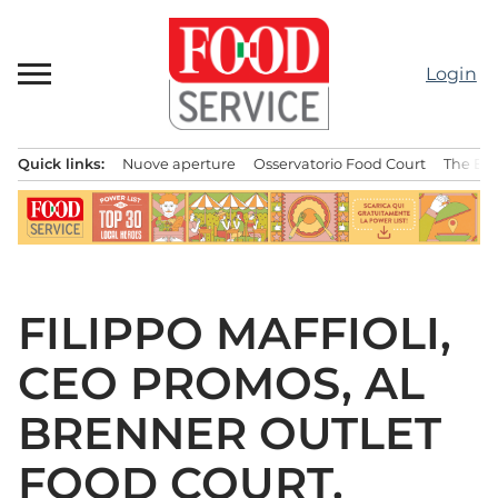
Passa
al
contenuto
Login
Quick links:
Nuove aperture
Osservatorio Food Court
The Bes
Menu principale
FILIPPO MAFFIOLI,
CEO PROMOS, AL
BRENNER OUTLET
FOOD COURT.