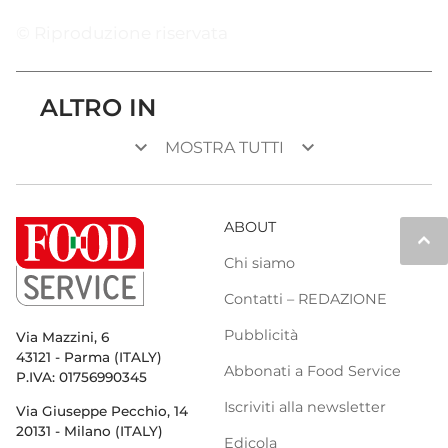
© Riproduzione riservata
ALTRO IN
keyboard_arrow_down
keyboard_arrow_down
MOSTRA TUTTI
ABOUT
keyboard_arrow_up
Chi siamo
Contatti – REDAZIONE
Pubblicità
Via Mazzini, 6
43121 - Parma (ITALY)
Abbonati a Food Service
P.IVA: 01756990345
Iscriviti alla newsletter
Via Giuseppe Pecchio, 14
20131 - Milano (ITALY)
Edicola