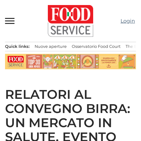
Passa
al
contenuto
Login
Quick links:
Nuove aperture
Osservatorio Food Court
The Bes
Menu principale
RELATORI AL
CONVEGNO BIRRA:
UN MERCATO IN
SALUTE. EVENTO