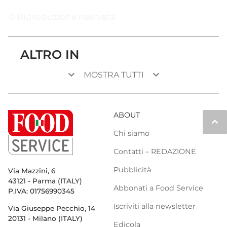
© Riproduzione riservata
ALTRO IN
keyboard_arrow_down
keyboard_arrow_down
MOSTRA TUTTI
ABOUT
keyboard_arrow_up
Chi siamo
Contatti – REDAZIONE
Pubblicità
Via Mazzini, 6
43121 - Parma (ITALY)
Abbonati a Food Service
P.IVA: 01756990345
Iscriviti alla newsletter
Via Giuseppe Pecchio, 14
20131 - Milano (ITALY)
Edicola