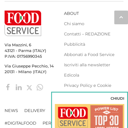
ABOUT
keyboard_arrow_up
Chi siamo
Contatti – REDAZIONE
Pubblicità
Via Mazzini, 6
43121 - Parma (ITALY)
Abbonati a Food Service
P.IVA: 01756990345
Iscriviti alla newsletter
Via Giuseppe Pecchio, 14
20131 - Milano (ITALY)
Edicola
Privacy Policy e Cookie
Policy
CHIUDI
NEWS
DELIVERY
DISTRIBUZIONE
#DIGITALFOOD
PERSONE
WEBINAR
VENDING