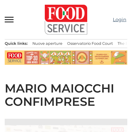
Passa
al
contenuto
Login
Quick links:
Nuove aperture
Osservatorio Food Court
The Bes
Menu principale
MARIO MAIOCCHI
CONFIMPRESE