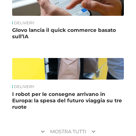
DELIVERY
Glovo lancia il quick commerce basato
sull’IA
DELIVERY
I robot per le consegne arrivano in
Europa: la spesa del futuro viaggia su tre
ruote
keyboard_arrow_down
keyboard_arrow_down
MOSTRA TUTTI