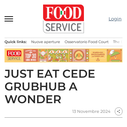
Passa
al
contenuto
Login
Quick links:
Nuove aperture
Osservatorio Food Court
The Bes
Menu principale
JUST EAT CEDE
GRUBHUB A
WONDER
13 Novembre 2024
share