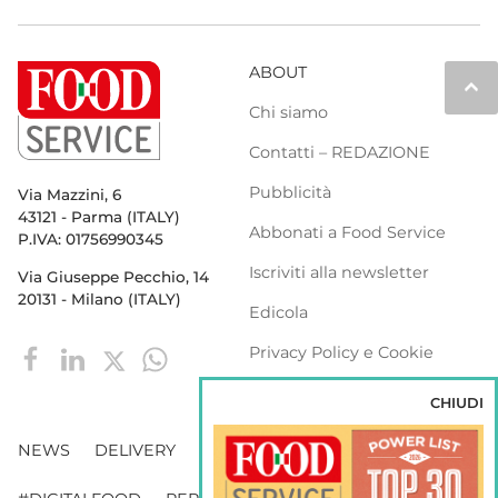
ABOUT
keyboard_arrow_up
Chi siamo
Contatti – REDAZIONE
Pubblicità
Via Mazzini, 6
43121 - Parma (ITALY)
Abbonati a Food Service
P.IVA: 01756990345
Iscriviti alla newsletter
Via Giuseppe Pecchio, 14
20131 - Milano (ITALY)
Edicola
Privacy Policy e Cookie
Policy
CHIUDI
NEWS
DELIVERY
DISTRIBUZIONE