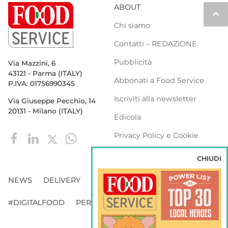
ABOUT
keyboard_arrow_up
Chi siamo
Contatti – REDAZIONE
Pubblicità
Via Mazzini, 6
43121 - Parma (ITALY)
Abbonati a Food Service
P.IVA: 01756990345
Iscriviti alla newsletter
Via Giuseppe Pecchio, 14
20131 - Milano (ITALY)
Edicola
Privacy Policy e Cookie
Policy
CHIUDI
NEWS
DELIVERY
DISTRIBUZIONE
#DIGITALFOOD
PERSONE
WEBINAR
VENDING