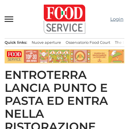
Passa
al
contenuto
Login
Quick links:
Nuove aperture
Osservatorio Food Court
The Bes
Menu principale
ENTROTERRA
LANCIA PUNTO E
PASTA ED ENTRA
NELLA
RISTORAZIONE