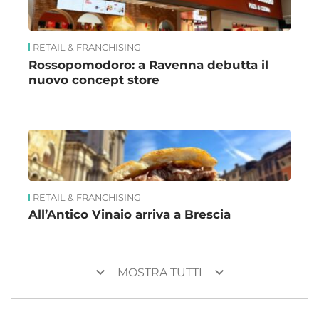
RETAIL & FRANCHISING
Rossopomodoro: a Ravenna debutta il
nuovo concept store
RETAIL & FRANCHISING
All’Antico Vinaio arriva a Brescia
keyboard_arrow_down
keyboard_arrow_down
MOSTRA TUTTI