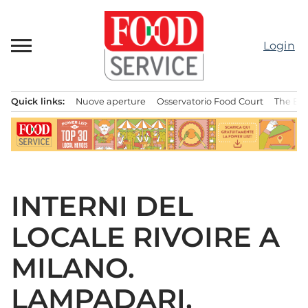
Passa
al
contenuto
Login
Quick links:
Nuove aperture
Osservatorio Food Court
The Bes
Menu principale
INTERNI DEL
LOCALE RIVOIRE A
MILANO.
LAMPADARI,