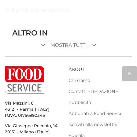
© Riproduzione riservata
ALTRO IN
keyboard_arrow_down
keyboard_arrow_down
MOSTRA TUTTI
ABOUT
keyboard_arrow_up
Chi siamo
Contatti – REDAZIONE
Pubblicità
Via Mazzini, 6
43121 - Parma (ITALY)
Abbonati a Food Service
P.IVA: 01756990345
Iscriviti alla newsletter
Via Giuseppe Pecchio, 14
20131 - Milano (ITALY)
Edicola