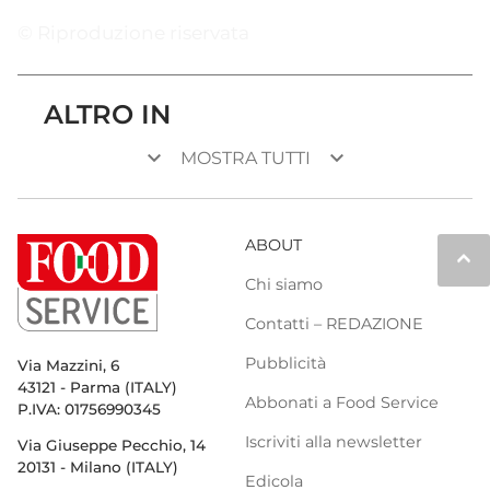
© Riproduzione riservata
ALTRO IN
keyboard_arrow_down
keyboard_arrow_down
MOSTRA TUTTI
ABOUT
keyboard_arrow_up
Chi siamo
Contatti – REDAZIONE
Pubblicità
Via Mazzini, 6
43121 - Parma (ITALY)
Abbonati a Food Service
P.IVA: 01756990345
Iscriviti alla newsletter
Via Giuseppe Pecchio, 14
20131 - Milano (ITALY)
Edicola