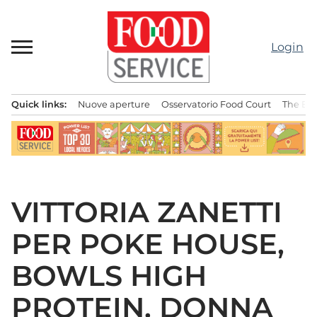
Passa
al
contenuto
Login
Quick links:
Nuove aperture
Osservatorio Food Court
The Bes
Menu principale
VITTORIA ZANETTI
PER POKE HOUSE,
BOWLS HIGH
PROTEIN. DONNA