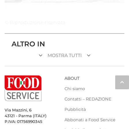
© Riproduzione riservata
ALTRO IN
keyboard_arrow_down
keyboard_arrow_down
MOSTRA TUTTI
ABOUT
keyboard_arrow_up
Chi siamo
Contatti – REDAZIONE
Pubblicità
Via Mazzini, 6
43121 - Parma (ITALY)
Abbonati a Food Service
P.IVA: 01756990345