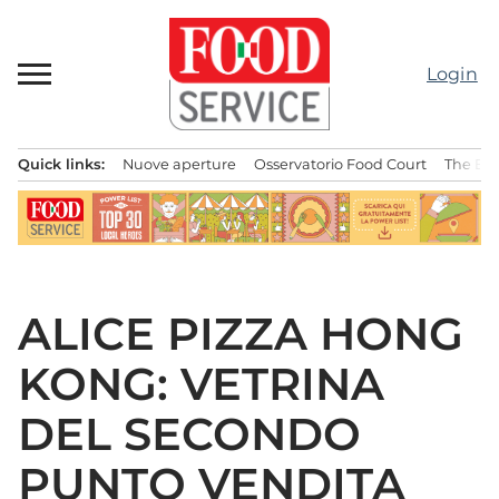
Passa
al
contenuto
Login
Quick links:
Nuove aperture
Osservatorio Food Court
The Bes
Menu principale
ALICE PIZZA HONG
KONG: VETRINA
DEL SECONDO
PUNTO VENDITA