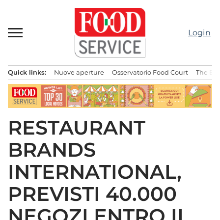
Passa
al
contenuto
Login
Quick links:
Nuove aperture
Osservatorio Food Court
The Bes
Menu principale
RESTAURANT
BRANDS
INTERNATIONAL,
PREVISTI 40.000
NEGOZI ENTRO IL