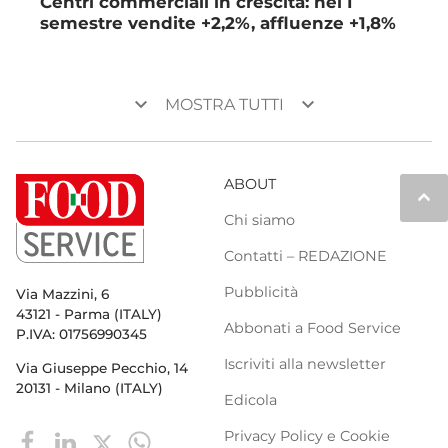
Centri commerciali in crescita: nel I
semestre vendite +2,2%, affluenze +1,8%
keyboard_arrow_down
keyboard_arrow_down
MOSTRA TUTTI
ABOUT
keyboard_arrow_up
Chi siamo
Contatti – REDAZIONE
Pubblicità
Via Mazzini, 6
43121 - Parma (ITALY)
Abbonati a Food Service
P.IVA: 01756990345
Iscriviti alla newsletter
Via Giuseppe Pecchio, 14
20131 - Milano (ITALY)
Edicola
Privacy Policy e Cookie